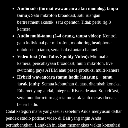
Audio solo (format wawancara atau monolog, tanpa
tamu):
Satu mikrofon broadcast, satu ruangan
bertreatment akustik, satu operator. Tidak perlu rig 3
kamera.
Audio multi-tamu (2–4 orang, tanpa video):
Kontrol
gain individual per mikrofon, monitoring headphone
untuk setiap tamu, serta isolasi antar-channel.
Video-first (YouTube, Spotify Video):
Minimal 2
kamera, pencahayaan broadcast, multi-mikrofon, live
switching gaya ATEM atau pasca-produksi multi-kamera.
Hybrid wawancara (tamu hadir langsung + tamu
jarak jauh):
Semua kebutuhan di atas, ditambah koneksi
Ethernet yang andal, integrasi Riverside atau SquadCast,
serta monitor return agar tamu jarak jauh merasa benar-
benar hadir.
Catat kategori mana yang sesuai sebelum Anda menyusun daftar
pendek
studio podcast video di Bali
yang ingin Anda
pertimbangkan. Langkah ini akan memangkas waktu konsultasi