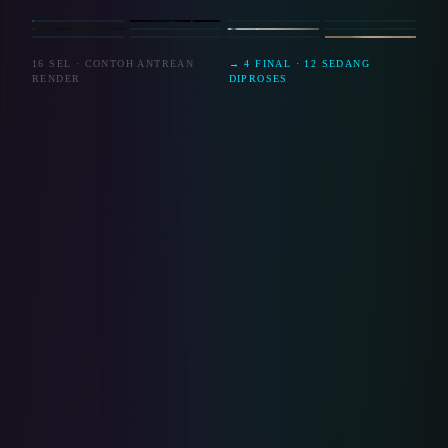
HOME
STUDIO · 4K
FITNESS ·
OFFICE
KONFERENSI
GYM
001
003
004
RENDER
RENDER
QUEUE
006
008
RENDER
RENDER
009
010
011
QUEUE
RENDER
RENDER
16 SEL · CONTOH ANTREAN
→ 4 FINAL · 12 SEDANG
RENDER
DIPROSES