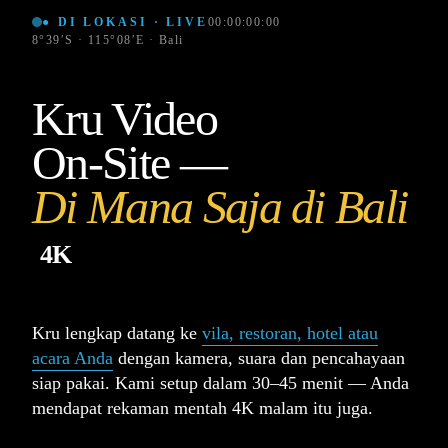
● DI LOKASI · LIVE
00:00:00:00
8°39′S · 115°08′E · Bali
Kru Video
On-Site —
Di Mana Saja di Bali
4K
Kru lengkap datang ke
vila, restoran, hotel atau
acara Anda
dengan kamera, suara dan pencahayaan
siap pakai. Kami setup dalam 30–45 menit — Anda
mendapat rekaman mentah 4K malam itu juga.