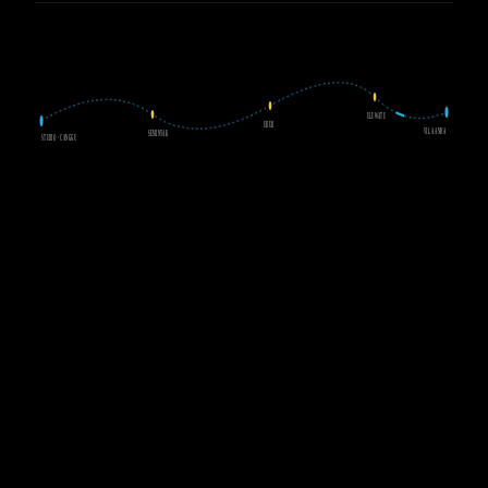
ULUWATU
UBUD
VILA ANDA
SEMINYAK
STUDIO · CANGGU