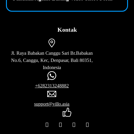
Kontak
Jl. Raya Babakan Canggu Sari Br.Babakan
No.6, Canggu, Kec, Denpasar, Bali 80351,
Indonesia
+6282313248882
support@villo.asia