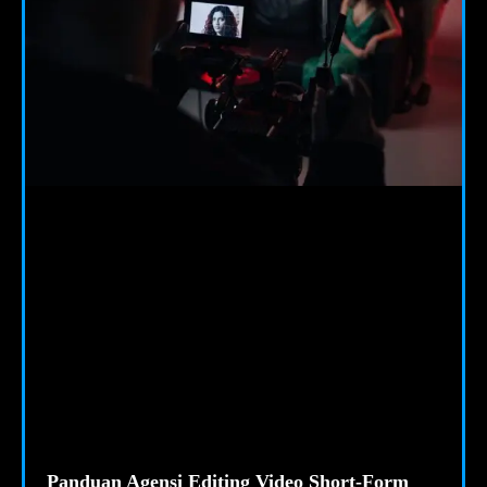
Panduan Agensi Editing Video Short-Form