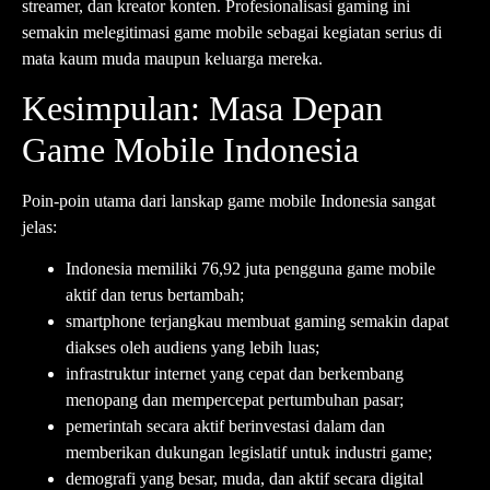
streamer, dan kreator konten. Profesionalisasi gaming ini
semakin melegitimasi game mobile sebagai kegiatan serius di
mata kaum muda maupun keluarga mereka.
Kesimpulan: Masa Depan
Game Mobile Indonesia
Poin-poin utama dari lanskap game mobile Indonesia sangat
jelas:
Indonesia memiliki 76,92 juta pengguna game mobile
aktif dan terus bertambah;
smartphone terjangkau membuat gaming semakin dapat
diakses oleh audiens yang lebih luas;
infrastruktur internet yang cepat dan berkembang
menopang dan mempercepat pertumbuhan pasar;
pemerintah secara aktif berinvestasi dalam dan
memberikan dukungan legislatif untuk industri game;
demografi yang besar, muda, dan aktif secara digital