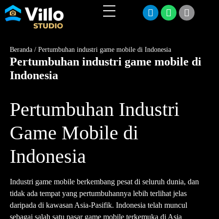
Beranda
/
Pertumbuhan industri game mobile di Indonesia
Pertumbuhan industri game mobile di
Indonesia
Pertumbuhan Industri
Game Mobile di
Indonesia
Industri game mobile berkembang pesat di seluruh dunia, dan
tidak ada tempat yang pertumbuhannya lebih terlihat jelas
daripada di kawasan Asia-Pasifik. Indonesia telah muncul
sebagai salah satu pasar game mobile terkemuka di Asia