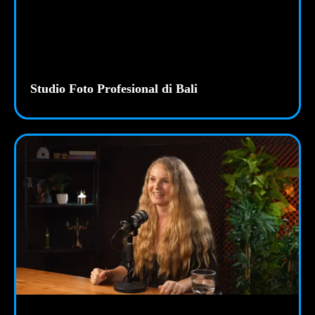
Studio Foto Profesional di Bali