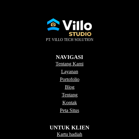
PT. VILLO TECH SOLUTION
NAVIGASI
Tentang Kami
Layanan
Portofolio
Blog
Tentang
Kontak
Peta Situs
UNTUK KLIEN
Kartu hadiah