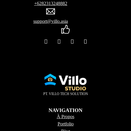
+6282313248882
support@villo.asia
PT. VILLO TECH SOLUTION
NAVIGATION
À Propos
Portfolio