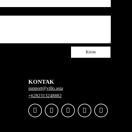
Kirim
KONTAK
support@villo.asia
+6282313248882