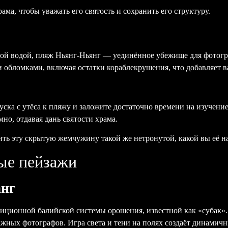
ама, чтобы уважать его святость и сохранить его структуру.
ой водой, пляж Ньянг-Ньянг — уединённое убежище для фотогр
обломками, включая остатки кораблекрушения, что добавляет в
пуска с утёса к пляжу и заложите достаточно времени на изучени
но, отдавая дань святости храма.
нить эту скрытую жемчужину такой же нетронутой, какой вы её н
ые пейзажи
анг
иционной балийской системы орошения, известной как «субак»
жных фотографов. Игра света и тени на полях создаёт динамич