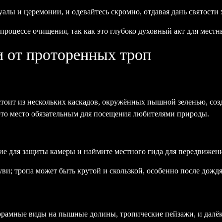
уалы и церемонии, и одевайтесь скромно, отдавая дань святости 
в процессе очищения, так как это глубоко духовный акт для мест
 от проторенных троп
тоит из нескольких каскадов, окружённых пышной зеленью, соз
это место обязательным для посещения любителями природы.
ие для защиты камеры и наймите местного гида для передвижен
ви; тропа может быть крутой и скользкой, особенно после дождя
рамные виды на пышные долины, тропические пейзажи, и далёки