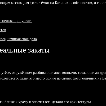
ющим местам для фотосъёмки на Бали, их особенностям, и сове
е нельзя пропустить
етов
еса, начиная своё дело
еальные закаты
м утёсе, окружённом разбивающимися волнами, создающими драм
иолетового, делая это место одним из самых фотогеничных на Ба
ти ближе к храму и запечатлеть детали его архитектуры.