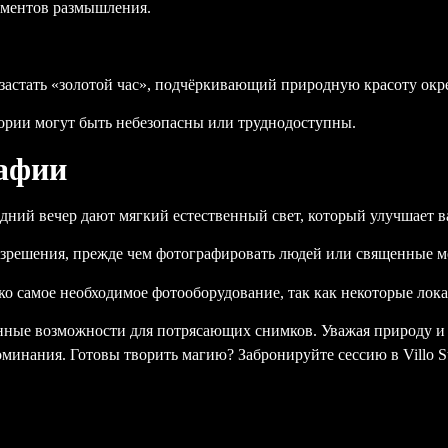
оментов размышления.
бы застать «золотой час», подчёркивающий природную красоту окр
тории могут быть небезопасны или труднодоступны.
афии
здний вечер дают мягкий естественный свет, который улучшает 
зрешения, прежде чем фотографировать людей или священные ме
ко самое необходимое фотооборудование, так как некоторые лок
енные возможности для потрясающих снимков. Уважая природу и м
минания. Готовы творить магию? Забронируйте сессию в Villo St