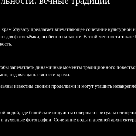
льности: вечные традиции
, храм Улувату предлагает впечатляющее сочетание культурной
 для фотосъёмки, особенно на закате. В этой местности также 
кость.
 чтобы запечатлеть динамичные моменты традиционного повество
но, отдавая дань святости храма.
безьяны известны своими проделками и могут утащить незакрепл
ой водой, где балийские индуисты совершают ритуалы очищения
и духовные фотографии. Сочетание воды и древней архитектур