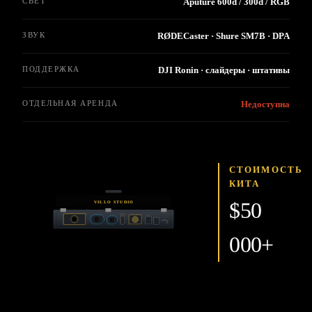
СВЕТ
Aputure 600d / 300d / RGB
ЗВУК
RØDECaster · Shure SM7B · DPA
ПОДДЕРЖКА
DJI Ronin · слайдеры · штативы
ОТДЕЛЬНАЯ АРЕНДА
Недоступна
СТОИМОСТЬ
КИТА
$50
VILLO STUDIO
000+