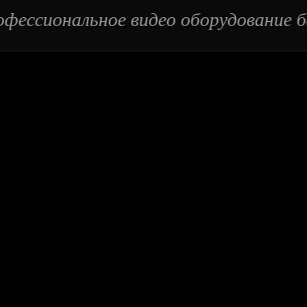
фессиональное видео оборудование б
01 / Хранилище
КАЖДОЕ ТЕЛО, ОБЪЕКТИВ,
СВЕТ И МИКРОФОН В
НАШЕМ ХОЗЯЙСТВЕ
флагманов
Blackmagic