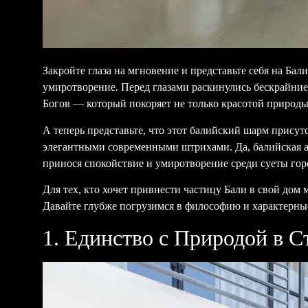
Закройте глаза на мгновение и представьте себя на Бал
умиротворение. Перед глазами раскинулись бескрайни
Богов — который покоряет не только красотой природы
А теперь представьте, что этот балийский шарм присут
элегантными современными штрихами. Да, балийская а
принося спокойствие и умиротворение среди суеты гор
Для тех, кто хочет привнести частицу Бали в свой до
Давайте глубже погрузимся в философию и характерные
1. Единство с Природой в С