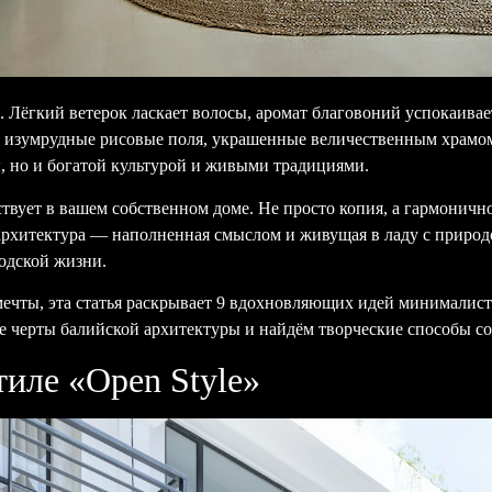
и. Лёгкий ветерок ласкает волосы, аромат благовоний успокаивае
е изумрудные рисовые поля, украшенные величественным храмо
, но и богатой культурой и живыми традициями.
ствует в вашем собственном доме. Не просто копия, а гармонич
рхитектура — наполненная смыслом и живущая в ладу с природ
одской жизни.
м мечты, эта статья раскрывает 9 вдохновляющих идей минимали
 черты балийской архитектуры и найдём творческие способы соч
тиле «Open Style»