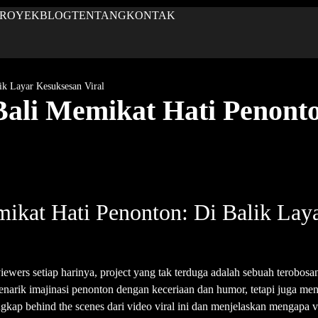
PROYEK
BLOG
TENTANG
KONTAK
ik Layar Kesuksesan Viral
ali Memikat Hati Penonto
ikat Hati Penonton: Di Balik Laya
iewers setiap harinya, project yang tak terduga adalah sebuah terob
ik imajinasi penonton dengan keceriaan dan humor, tetapi juga menj
gkap behind the scenes dari video viral ini dan menjelaskan mengapa vi