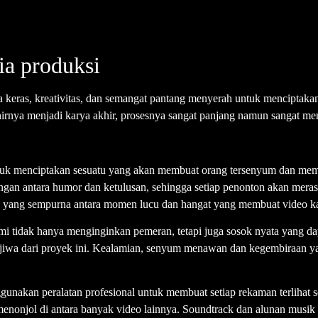
ia produksi
erja keras, kreativitas, dan semangat pantang menyerah untuk menciptaka
rnya menjadi karya akhir, prosesnya sangat panjang namun sangat men
tuk menciptakan sesuatu yang akan membuat orang tersenyum dan mema
 antara humor dan ketulusan, sehingga setiap penonton akan merasa
 yang sempurna antara momen lucu dan hangat yang membuat video ka
mi tidak hanya menginginkan pemeran, tetapi juga sosok nyata yang d
 jiwa dari proyek ini. Kealamian, senyum menawan dan kegembiraan y
nggunakan peralatan profesional untuk membuat setiap rekaman terlihat
njol di antara banyak video lainnya. Soundtrack dan alunan musik d