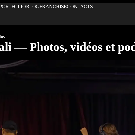
PORTFOLIO
BLOG
FRANCHISE
CONTACTS
los
li — Photos, vidéos et podc