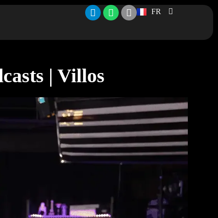
FR
asts | Villos