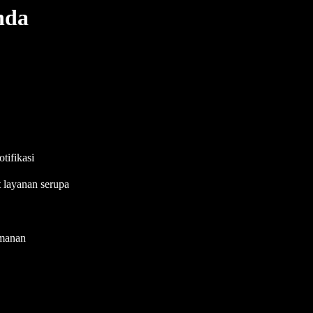
nda
tifikasi
t layanan serupa
amanan