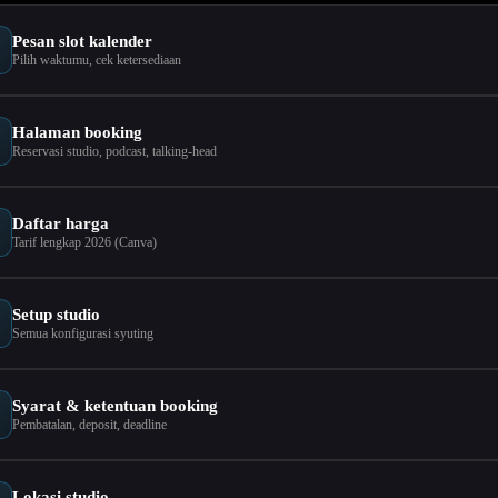
Pesan slot kalender
Pilih waktumu, cek ketersediaan
Halaman booking
Reservasi studio, podcast, talking-head
Daftar harga
Tarif lengkap 2026 (Canva)
Setup studio
Semua konfigurasi syuting
Syarat & ketentuan booking
Pembatalan, deposit, deadline
Lokasi studio