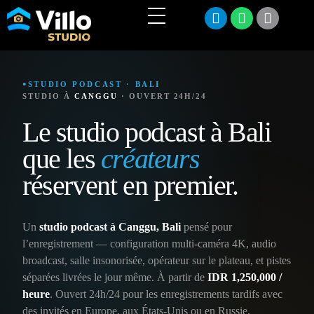
STUDIO PODCAST · BALI
STUDIO À
CANGGU
· OUVERT 24H/24
Le studio podcast à Bali
que les
créateurs
réservent en premier.
Un
studio podcast à Canggu, Bali
pensé pour
l’enregistrement — configuration multi-caméra 4K, audio
broadcast, salle insonorisée, opérateur sur le plateau, et pistes
séparées livrées le jour même. À partir de
IDR 1,250,000 /
heure
. Ouvert 24h/24 pour les enregistrements tardifs avec
des invités en Europe, aux États-Unis ou en Russie.