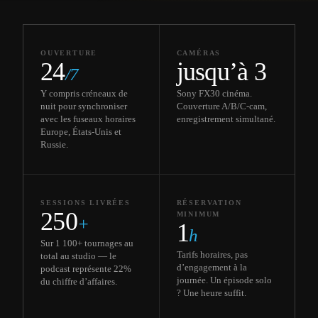
OUVERTURE
CAMÉRAS
24
jusqu’à 3
/7
Y compris créneaux de
Sony FX30 cinéma.
nuit pour synchroniser
Couverture A/B/C-cam,
avec les fuseaux horaires
enregistrement simultané.
Europe, États-Unis et
Russie.
SESSIONS LIVRÉES
RÉSERVATION
250
MINIMUM
+
1
h
Sur 1 100+ tournages au
Tarifs horaires, pas
total au studio — le
d’engagement à la
podcast représente 22%
journée. Un épisode solo
du chiffre d’affaires.
? Une heure suffit.